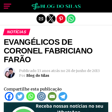
Sair da versão mobile
NOTÍCIAS
EVANGÉLICOS DE
CORONEL FABRICIANO
FARÃO
Publicado
13 anos atrás
no
28 de junho de 2013
Por
Blog do Silas
Compartilhe esta publicação