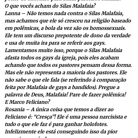
O que vocês acham do Silas Malafaia?
Lanna – Não temos nada contra o Silas Malafaia,
mas achamos que ele só cresceu na religião baseado
em polêmicas, a bola da vez são os homossexuais.
Ele tem um discurso prepotente de dono da verdade
e usa de muita ira para se referir aos gays.
Lamentamos muito isso, porque o Silas Malafaia
afasta todos os gays da igreja, pois eles acabam
achando que todos os pastores pensam dessa forma.
Mas ele não representa a maioria dos pastores. Ele
não sabe o que ele fala (se referindo à comparação
feita por Malafaia de gays a bandidos). Pregue a
palavra de Deus, Malafaia! Pare de fazer polêmica!
E Marco Feliciano?
Rosania – A única coisa que temos a dizer ao
Feliciano é: “Cresça”! Ele é uma pessoa narcisista e
tudo o que ele faz é para ganhar holofotes.
Infelizmente ele está conseguindo isso da pior