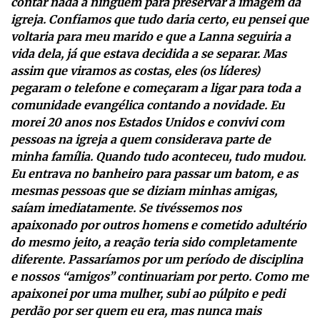
contar nada a ninguém para preservar a imagem da
igreja. Confiamos que tudo daria certo, eu pensei que
voltaria para meu marido e que a Lanna seguiria a
vida dela, já que estava decidida a se separar. Mas
assim que viramos as costas, eles (os líderes)
pegaram o telefone e começaram a ligar para toda a
comunidade evangélica contando a novidade. Eu
morei 20 anos nos Estados Unidos e convivi com
pessoas na igreja a quem considerava parte de
minha família. Quando tudo aconteceu, tudo mudou.
Eu entrava no banheiro para passar um batom, e as
mesmas pessoas que se diziam minhas amigas,
saíam imediatamente. Se tivéssemos nos
apaixonado por outros homens e cometido adultério
do mesmo jeito, a reação teria sido completamente
diferente. Passaríamos por um período de disciplina
e nossos “amigos” continuariam por perto. Como me
apaixonei por uma mulher, subi ao púlpito e pedi
perdão por ser quem eu era, mas nunca mais