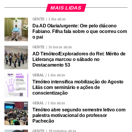
MAIS LIDAS
GENTE
1 dia atrás
Da AD Olaria/urgente: Ore pelo diácono
Fabiano. Filha fala sobre o que ocorreu com
o pai
GENTE
16 horas atrás
AD Timóteo/Exploradores do Rei: Mérito de
Liderança marcou o sábado no
Destacamento 53
GERAL
1 dia atrás
Timóteo intensifica mobilização do Agosto
Lilás com seminário e ações de
conscientização
GERAL
1 dia atrás
Timóteo abre segundo semestre letivo com
palestra motivacional do professor
Pachecão
GENTE
38 minutos atrás