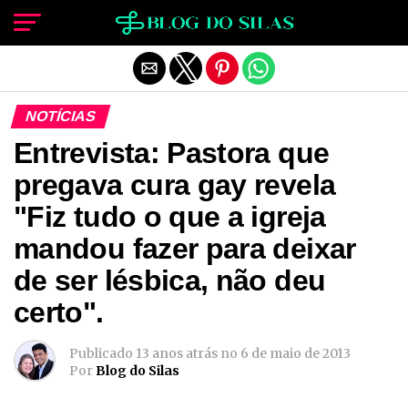
Sair da versão mobile
NOTÍCIAS
Entrevista: Pastora que
pregava cura gay revela
"Fiz tudo o que a igreja
mandou fazer para deixar
de ser lésbica, não deu
certo".
Publicado
13 anos atrás
no
6 de maio de 2013
Por
Blog do Silas