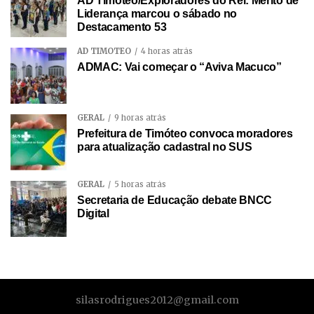
AD Timóteo/Exploradores do Rei: Mérito de
Liderança marcou o sábado no
Destacamento 53
AD TIMÓTEO
4 horas atrás
ADMAC: Vai começar o “Aviva Macuco”
GERAL
9 horas atrás
Prefeitura de Timóteo convoca moradores
para atualização cadastral no SUS
GERAL
5 horas atrás
Secretaria de Educação debate BNCC
Digital
silasrodrigues2012@gmail.com