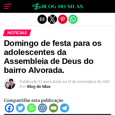
Sair da versão mobile
NOTÍCIAS
Domingo de festa para os
adolescentes da
Assembleia de Deus do
bairro Alvorada.
Publicado
13 anos atrás
no
17 de novembro de 2013
Por
Blog do Silas
Compartilhe esta publicação