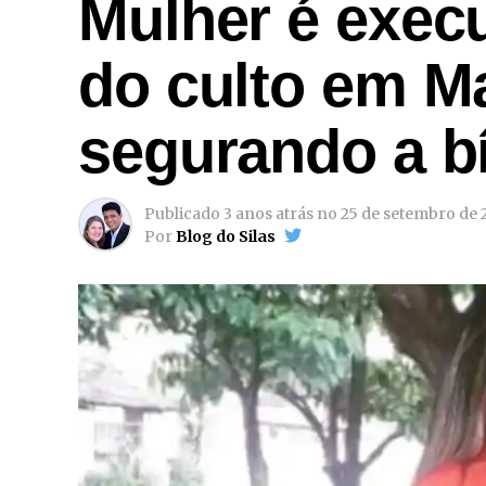
Mulher é execu
do culto em M
segurando a bí
Publicado
3 anos atrás
no
25 de setembro de 
Por
Blog do Silas