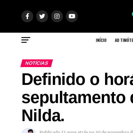
INÍCIO
AD TIMÓT
NOTÍCIAS
Definido o hor
sepultamento 
Nilda.
Publicado
12 anos atrás
no
30 de novembro d