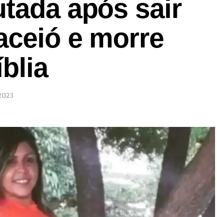
tada após sair
aceió e morre
blia
2023