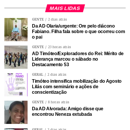
MAIS LIDAS
GENTE
2 dias atrás
Da AD Olaria/urgente: Ore pelo diácono
Fabiano. Filha fala sobre o que ocorreu com
o pai
GENTE
23 horas atrás
AD Timóteo/Exploradores do Rei: Mérito de
Liderança marcou o sábado no
Destacamento 53
GERAL
2 dias atrás
Timóteo intensifica mobilização do Agosto
Lilás com seminário e ações de
conscientização
GENTE
8 horas atrás
Da AD Alvorada: Amigo disse que
encontrou Neneza extubada
GERAL
2 dias atrás