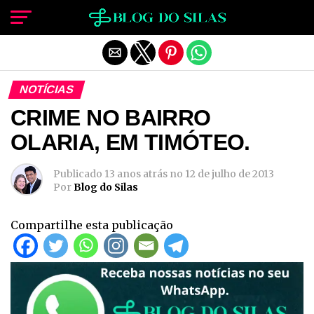
Sair da versão mobile
NOTÍCIAS
CRIME NO BAIRRO
OLARIA, EM TIMÓTEO.
Publicado
13 anos atrás
no
12 de julho de 2013
Por
Blog do Silas
Compartilhe esta publicação