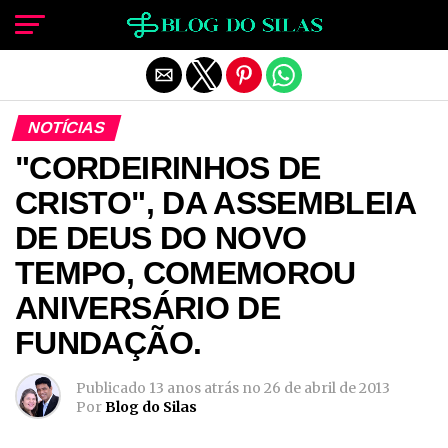
Sair da versão mobile
NOTÍCIAS
"CORDEIRINHOS DE
CRISTO", DA ASSEMBLEIA
DE DEUS DO NOVO
TEMPO, COMEMOROU
ANIVERSÁRIO DE
FUNDAÇÃO.
Publicado
13 anos atrás
no
26 de abril de 2013
Por
Blog do Silas