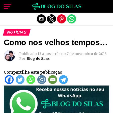
Sair da versão mobile
NOTÍCIAS
Como nos velhos tempos…
Publicado
13 anos atrás
no
7 de novembro de 2013
Por
Blog do Silas
Compartilhe esta publicação