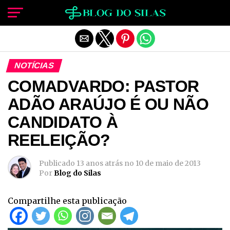
Sair da versão mobile
NOTÍCIAS
COMADVARDO: PASTOR
ADÃO ARAÚJO É OU NÃO
CANDIDATO À
REELEIÇÃO?
Publicado
13 anos atrás
no
10 de maio de 2013
Por
Blog do Silas
Compartilhe esta publicação