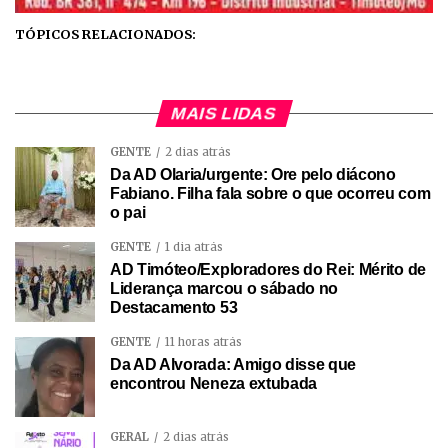
TÓPICOS RELACIONADOS:
MAIS LIDAS
GENTE
2 dias atrás
Da AD Olaria/urgente: Ore pelo diácono
Fabiano. Filha fala sobre o que ocorreu com
o pai
GENTE
1 dia atrás
AD Timóteo/Exploradores do Rei: Mérito de
Liderança marcou o sábado no
Destacamento 53
GENTE
11 horas atrás
Da AD Alvorada: Amigo disse que
encontrou Neneza extubada
GERAL
2 dias atrás