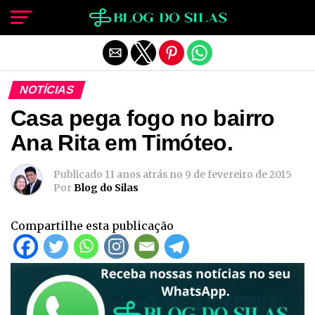
Sair da versão mobile
NOTÍCIAS
Casa pega fogo no bairro
Ana Rita em Timóteo.
Publicado
11 anos atrás
no
9 de fevereiro de 2015
Por
Blog do Silas
Compartilhe esta publicação