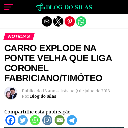
Sair da versão mobile
NOTÍCIAS
CARRO EXPLODE NA
PONTE VELHA QUE LIGA
CORONEL
FABRICIANO/TIMÓTEO
Publicado
13 anos atrás
no
9 de julho de 2013
Por
Blog do Silas
Compartilhe esta publicação