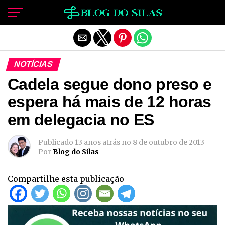
Sair da versão mobile
NOTÍCIAS
Cadela segue dono preso e
espera há mais de 12 horas
em delegacia no ES
Publicado
13 anos atrás
no
8 de outubro de 2013
Por
Blog do Silas
Compartilhe esta publicação