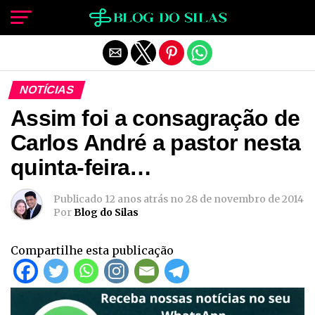
Sair da versão mobile
NOTÍCIAS
Assim foi a consagração de
Carlos André a pastor nesta
quinta-feira…
Publicado
12 anos atrás
no
28 de novembro de 2014
Por
Blog do Silas
Compartilhe esta publicação