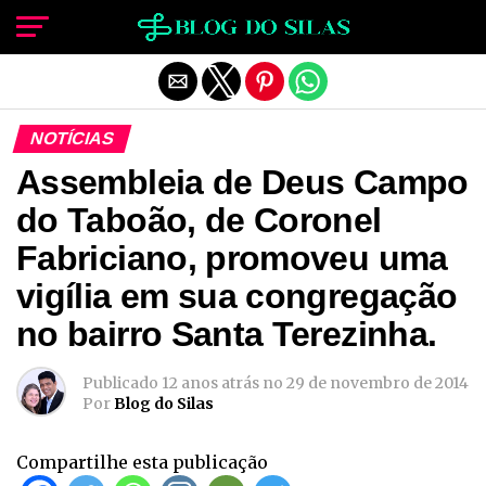
Sair da versão mobile
NOTÍCIAS
Assembleia de Deus Campo
do Taboão, de Coronel
Fabriciano, promoveu uma
vigília em sua congregação
no bairro Santa Terezinha.
Publicado
12 anos atrás
no
29 de novembro de 2014
Por
Blog do Silas
Compartilhe esta publicação