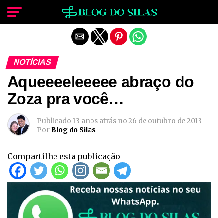
Sair da versão mobile
NOTÍCIAS
Aqueeeeleeeee abraço do
Zoza pra você…
Publicado
13 anos atrás
no
26 de outubro de 2013
Por
Blog do Silas
Compartilhe esta publicação