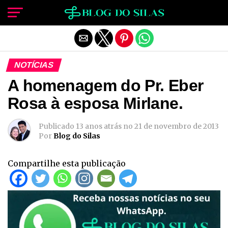
Sair da versão mobile
NOTÍCIAS
A homenagem do Pr. Eber
Rosa à esposa Mirlane.
Publicado
13 anos atrás
no
21 de novembro de 2013
Por
Blog do Silas
Compartilhe esta publicação