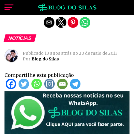
Sair da versão mobile
NOTÍCIAS
Publicado
13 anos atrás
no
20 de maio de 2013
Por
Blog do Silas
Compartilhe esta publicação