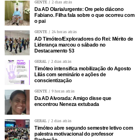
GENTE
2 dias atrás
Da AD Olaria/urgente: Ore pelo diácono
Fabiano. Filha fala sobre o que ocorreu com
o pai
GENTE
24 horas atrás
AD Timóteo/Exploradores do Rei: Mérito de
Liderança marcou o sábado no
Destacamento 53
GERAL
2 dias atrás
Timóteo intensifica mobilização do Agosto
Lilás com seminário e ações de
conscientização
GENTE
9 horas atrás
Da AD Alvorada: Amigo disse que
encontrou Neneza extubada
GERAL
2 dias atrás
Timóteo abre segundo semestre letivo com
palestra motivacional do professor
Pachecão