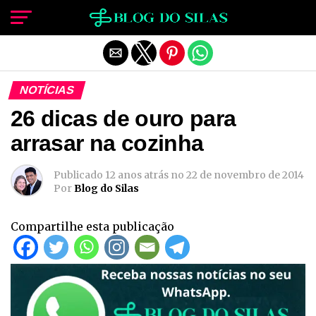
Sair da versão mobile
NOTÍCIAS
26 dicas de ouro para
arrasar na cozinha
Publicado
12 anos atrás
no
22 de novembro de 2014
Por
Blog do Silas
Compartilhe esta publicação