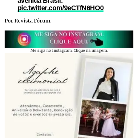
avenida Brasil.
pic.twitter.com/9eCTfN6HO0
Por Revista Fórum.
— Favela Caiu No Face
(@Favelacaiunfce)
July 27, 2023
Me siga no Instagram. Clique na imagem.