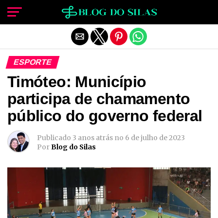
Sair da versão mobile
ESPORTE
Timóteo: Município
participa de chamamento
público do governo federal
Publicado
3 anos atrás
no
6 de julho de 2023
Por
Blog do Silas