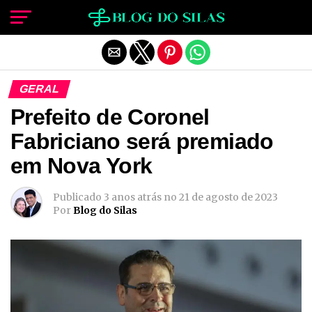
Sair da versão mobile
GERAL
Prefeito de Coronel
Fabriciano será premiado
em Nova York
Publicado
3 anos atrás
no
21 de agosto de 2023
Por
Blog do Silas