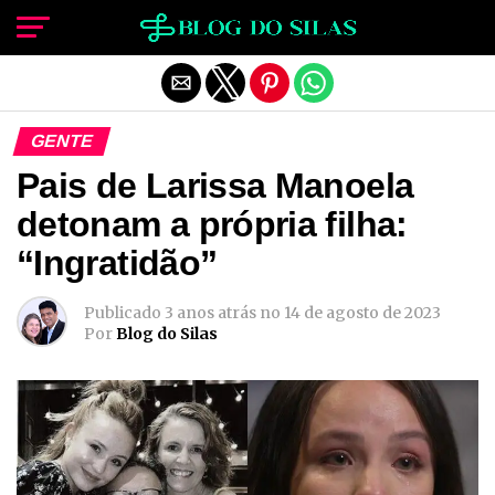
Sair da versão mobile
GENTE
Pais de Larissa Manoela
detonam a própria filha:
“Ingratidão”
Publicado
3 anos atrás
no
14 de agosto de 2023
Por
Blog do Silas