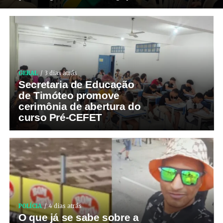
GERAL
3 dias atrás
Secretaria de Educação
de Timóteo promove
cerimônia de abertura do
curso Pré-CEFET
POLÍCIA
4 dias atrás
O que já se sabe sobre a