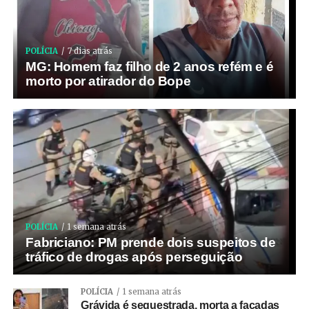
POLÍCIA
7 dias atrás
MG: Homem faz filho de 2 anos refém e é
morto por atirador do Bope
POLÍCIA
1 semana atrás
Fabriciano: PM prende dois suspeitos de
tráfico de drogas após perseguição
POLÍCIA
1 semana atrás
Grávida é sequestrada, morta a facadas