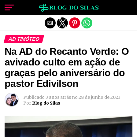
Sair da versão mobile
AD TIMÓTEO
Na AD do Recanto Verde: O
avivado culto em ação de
graças pelo aniversário do
pastor Edivilson
Publicado
3 anos atrás
no
28 de junho de 2023
Por
Blog do Silas