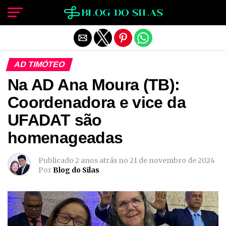
Sair da versão mobile
AD TIMÓTEO
Na AD Ana Moura (TB):
Coordenadora e vice da
UFADAT são
homenageadas
Publicado
2 anos atrás
no
21 de novembro de 2024
Por
Blog do Silas