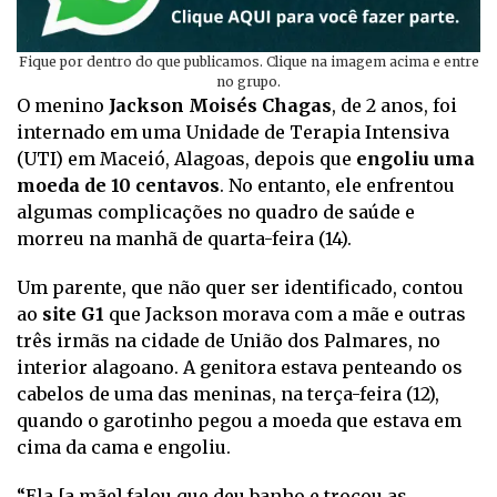
Fique por dentro do que publicamos. Clique na imagem acima e entre
no grupo.
O menino
Jackson Moisés Chagas
, de 2 anos, foi
internado em uma Unidade de Terapia Intensiva
(UTI) em Maceió, Alagoas, depois que
engoliu uma
moeda de 10 centavos
. No entanto, ele enfrentou
algumas complicações no quadro de saúde e
morreu na manhã de quarta-feira (14).
Um parente, que não quer ser identificado, contou
ao
site G1
que Jackson morava com a mãe e outras
três irmãs na cidade de União dos Palmares, no
interior alagoano. A genitora estava penteando os
cabelos de uma das meninas, na terça-feira (12),
quando o garotinho pegou a moeda que estava em
cima da cama e engoliu.
“Ela [a mãe] falou que deu banho e trocou as