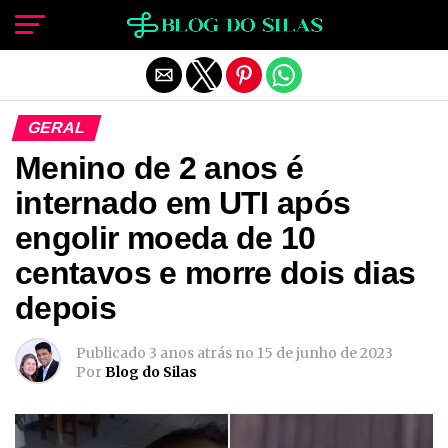
Sair da versão mobile
GERAL
Menino de 2 anos é
internado em UTI após
engolir moeda de 10
centavos e morre dois dias
depois
Publicado
3 anos atrás
no
15 de junho de 2023
Por
Blog do Silas