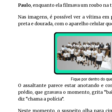
Paulo
, enquanto ela filmava um roubo na t
Nas imagens, é possível ver a vítima em
preta e dourada, com o aparelho celular qu
Fique por dentro do qu
O assaltante parece estar anotando e c
prédio, que gravava o momento, grita “bab
diz “chama a polícia”.
Neste momento, o suspeito olha para ci