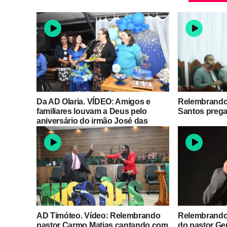
Da AD Olaria. VÍDEO: Amigos e
Relembrando.
familiares louvam a Deus pelo
Santos prega
aniversário do irmão José das
Neves
AD Timóteo. Vídeo: Relembrando
Relembrando
pastor Carmo Matias cantando com
do pastor Ge