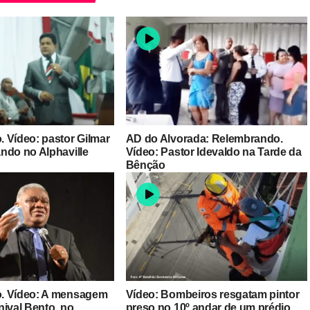
 Vídeo: pastor Gilmar
AD do Alvorada: Relembrando.
ndo no Alphaville
Vídeo: Pastor Idevaldo na Tarde da
Bênção
. Vídeo: A mensagem
Vídeo: Bombeiros resgatam pintor
nival Bento, no
preso no 10º andar de um prédio