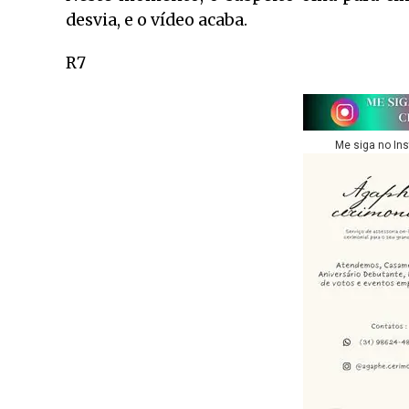
desvia, e o vídeo acaba.
R7
Me siga no In