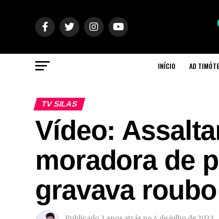
INÍCIO
AD TIMÓT
TV SILAS
Vídeo: Assalta
moradora de p
gravava roubo
Publicado
3 anos atrás
no
4 de julho de 2023