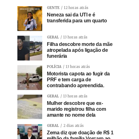
GENTE
12 horas atrás
Neneza sai da UTI e é
transferida para um quarto
GERAL
13 horas atrás
Filha descobre morte da mãe
atropelada após ligação de
funerária
POLÍCIA
13 horas atrás
Motorista capota ao fugir da
PRF e tem carga de
contrabando apreendida.
GERAL
13 horas atrás
Mulher descobre que ex-
marido registrou filha com
amante no nome dela
GERAL
2 dias atrás
Zema diz que doação de R$ 1
milhão da família Vorcaro ao