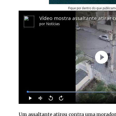
Fique por dentro do que publicam
Um assaltante atirou contra uma moradora