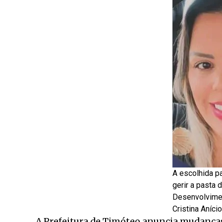
A escolhida p
gerir a pasta 
Desenvolvimen
Cristina Aníci
A Prefeitura de Timóteo anuncia mudanças 