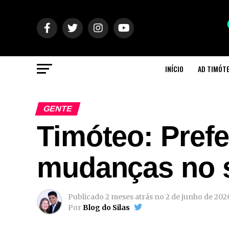
INÍCIO
AD TIMÓT
GENTE
Timóteo: Prefe
mudanças no s
Publicado
2 meses atrás
no
2 de junho de 202
Por
Blog do Silas