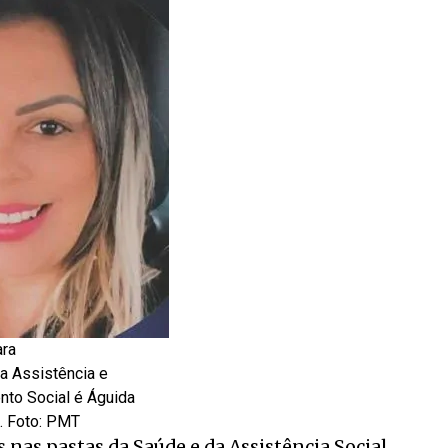
ara
da Assistência e
to Social é Águida
o. Foto: PMT
nas pastas da Saúde e da Assistência Social,