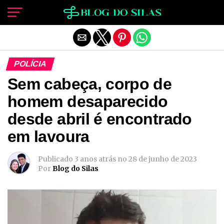
Sair da versão mobile
POLÍCIA
Sem cabeça, corpo de
homem desaparecido
desde abril é encontrado
em lavoura
Publicado
3 anos atrás
no
28 de junho de 2023
Por
Blog do Silas