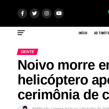
INÍCIO
AD TIMÓT
GENTE
Noivo morre e
helicóptero ap
cerimônia de 
Publicado
2 meses atrás
no
2 de junho de 202