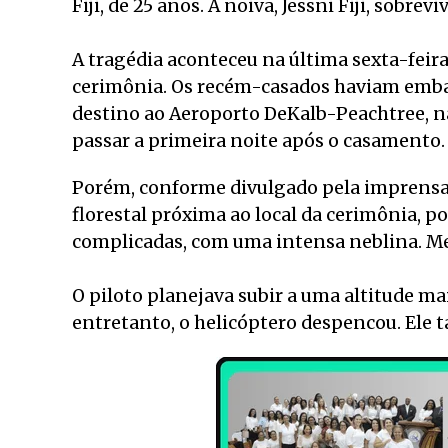
Fiji, de 25 anos. A noiva, Jessni Fiji, sobrev
A tragédia aconteceu na última sexta-feir
cerimônia. Os recém-casados haviam emb
destino ao Aeroporto DeKalb-Peachtree, na
passar a primeira noite após o casamento.
Porém, conforme divulgado pela imprensa 
florestal próxima ao local da cerimônia, p
complicadas, com uma intensa neblina. Mes
O piloto planejava subir a uma altitude ma
entretanto, o helicóptero despencou. Ele