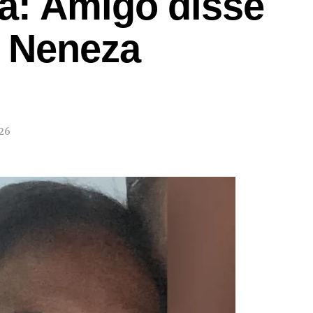
a: Amigo disse
 Neneza
026