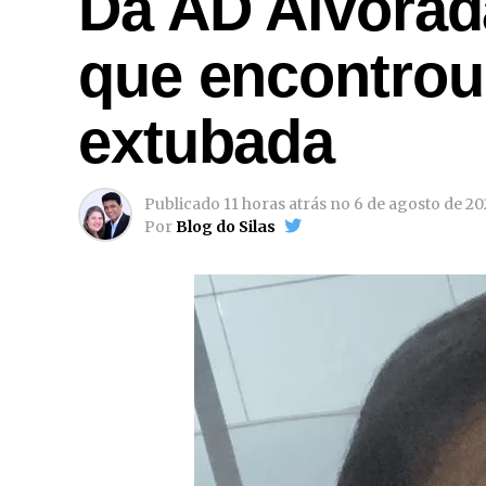
Da AD Alvorad
que encontrou
extubada
Publicado
11 horas atrás
no
6 de agosto de 2
Por
Blog do Silas