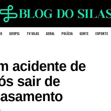
EO
GOSPEL
TV SILAS
GERAL
POLÍCIA
GENTE
ESPORTE
m acidente de
ós sair de
casamento
6