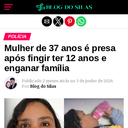
Sair da versão mobile
POLÍCIA
Mulher de 37 anos é presa
após fingir ter 12 anos e
enganar família
Publicado
2 meses atrás
no
3 de junho de 2026
Por
Blog do Silas