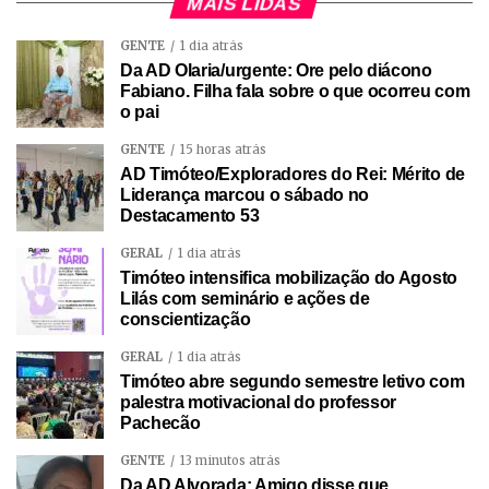
MAIS LIDAS
GENTE
1 dia atrás
Da AD Olaria/urgente: Ore pelo diácono
Fabiano. Filha fala sobre o que ocorreu com
o pai
GENTE
15 horas atrás
AD Timóteo/Exploradores do Rei: Mérito de
Liderança marcou o sábado no
Destacamento 53
GERAL
1 dia atrás
Timóteo intensifica mobilização do Agosto
Lilás com seminário e ações de
conscientização
GERAL
1 dia atrás
Timóteo abre segundo semestre letivo com
palestra motivacional do professor
Pachecão
GENTE
13 minutos atrás
Da AD Alvorada: Amigo disse que