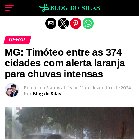
Sair da versão mobile
GERAL
MG: Timóteo entre as 374
cidades com alerta laranja
para chuvas intensas
Publicado
2 anos atrás
no
11 de dezembro de 2024
Por
Blog do Silas