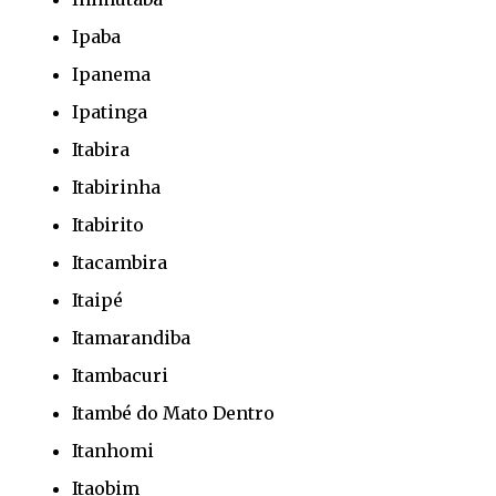
Ipaba
Ipanema
Ipatinga
Itabira
Itabirinha
Itabirito
Itacambira
Itaipé
Itamarandiba
Itambacuri
Itambé do Mato Dentro
Itanhomi
Itaobim