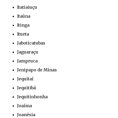
Itatiaiuçu
Itaúna
Itinga
Itueta
Jaboticatubas
Jaguaraçu
Jampruca
Jenipapo de Minas
Jequitaí
Jequitibá
Jequitinhonha
Joaíma
Joanésia