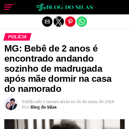
Sair da versão mobile
POLÍCIA
MG: Bebê de 2 anos é
encontrado andando
sozinho de madrugada
após mãe dormir na casa
do namorado
Publicado
3 meses atrás
no
14 de maio de 2026
Por
Blog do Silas