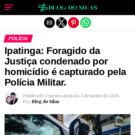
Sair da versão mobile
POLÍCIA
Ipatinga: Foragido da
Justiça condenado por
homicídio é capturado pela
Polícia Militar.
Publicado
2 meses atrás
no
2 de junho de 2026
Por
Blog do Silas