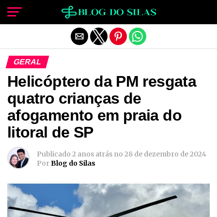
Sair da versão mobile
GERAL
Helicóptero da PM resgata
quatro crianças de
afogamento em praia do
litoral de SP
Publicado
2 anos atrás
no
28 de dezembro de 2024
Por
Blog do Silas