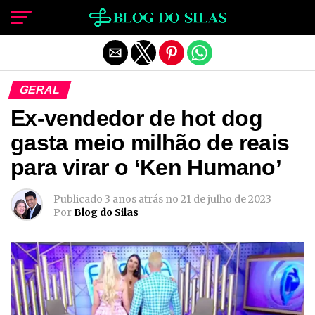
Sair da versão mobile
GERAL
Ex-vendedor de hot dog
gasta meio milhão de reais
para virar o ‘Ken Humano’
Publicado
3 anos atrás
no
21 de julho de 2023
Por
Blog do Silas