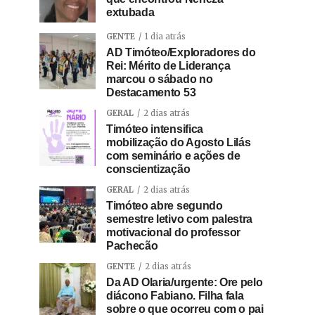
extubada
GENTE
1 dia atrás
AD Timóteo/Exploradores do
Rei: Mérito de Liderança
marcou o sábado no
Destacamento 53
GERAL
2 dias atrás
Timóteo intensifica
mobilização do Agosto Lilás
com seminário e ações de
conscientização
GERAL
2 dias atrás
Timóteo abre segundo
semestre letivo com palestra
motivacional do professor
Pachecão
GENTE
2 dias atrás
Da AD Olaria/urgente: Ore pelo
diácono Fabiano. Filha fala
sobre o que ocorreu com o pai