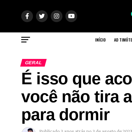
INÍCIO
AD TIMÓT
GERAL
É isso que ac
você não tira
para dormir
Publicado
3 anos atrás
no
3 de agosto de 202