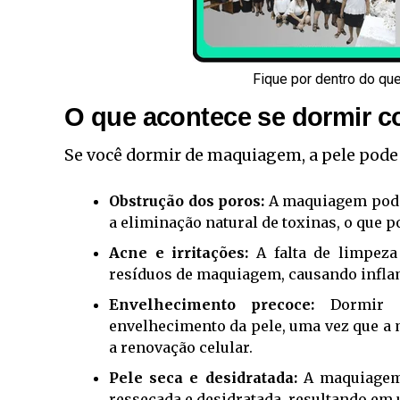
Fique por dentro do qu
O que acontece se dormir
Se você dormir de maquiagem, a pele pode
Obstrução dos poros:
A maquiagem pode o
a eliminação natural de toxinas, o que p
Acne e irritações:
A falta de limpeza
resíduos de maquiagem, causando inflam
Envelhecimento precoce:
Dormir c
envelhecimento da pele, uma vez que a 
a renovação celular.
Pele seca e desidratada:
A maquiagem 
ressecada e desidratada, resultando em