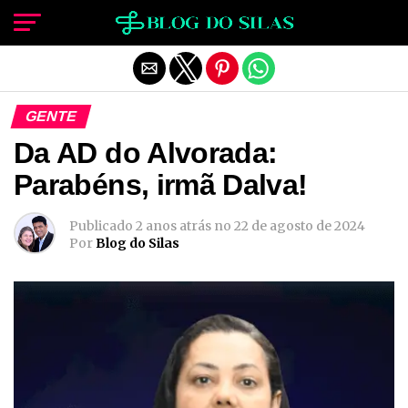
Sair da versão mobile
GENTE
Da AD do Alvorada:
Parabéns, irmã Dalva!
Publicado
2 anos atrás
no
22 de agosto de 2024
Por
Blog do Silas