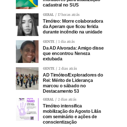
cadastral no SUS
GERAL
17 horas atrás
Timóteo: Morre colaboradora
da Aperam que ficou ferida
durante incêndio na unidade
GENTE
1 dia atrás
Da AD Alvorada: Amigo disse
que encontrou Neneza
extubada
GENTE
2 dias atrás
AD Timóteo/Exploradores do
Rei: Mérito de Liderança
marcou o sábado no
Destacamento 53
GERAL
2 dias atrás
Timóteo intensifica
mobilização do Agosto Lilás
com seminário e ações de
conscientização