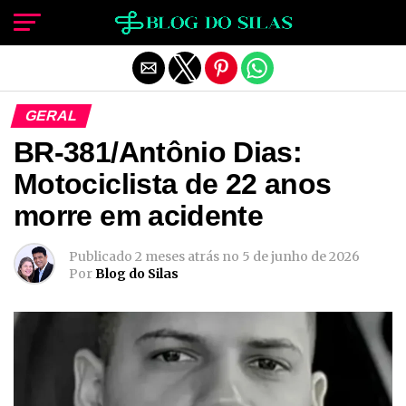
Sair da versão mobile
GERAL
BR-381/Antônio Dias:
Motociclista de 22 anos
morre em acidente
Publicado
2 meses atrás
no
5 de junho de 2026
Por
Blog do Silas