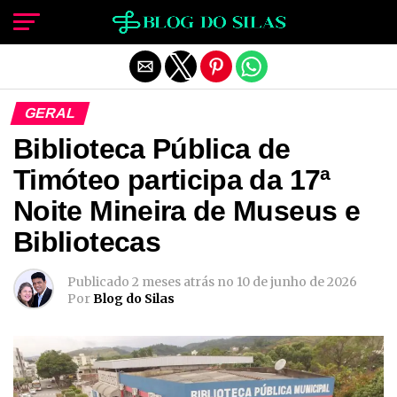
Sair da versão mobile
GERAL
Biblioteca Pública de
Timóteo participa da 17ª
Noite Mineira de Museus e
Bibliotecas
Publicado
2 meses atrás
no
10 de junho de 2026
Por
Blog do Silas