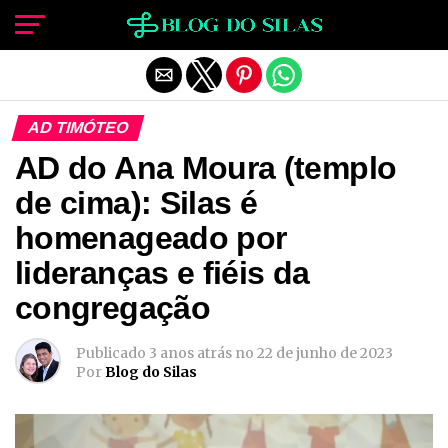
Sair da versão mobile
AD TIMÓTEO
AD do Ana Moura (templo
de cima): Silas é
homenageado por
lideranças e fiéis da
congregação
Publicado
3 anos atrás
no
22 de junho de 2023
Por
Blog do Silas